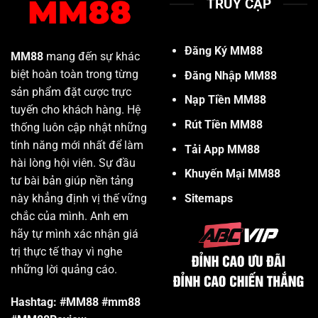
TRUY CẬP
Đăng Ký MM88
MM88
mang đến sự khác
biệt hoàn toàn trong từng
Đăng Nhập MM88
sản phẩm đặt cược trực
Nạp Tiền MM88
tuyến cho khách hàng. Hệ
Rút Tiền MM88
thống luôn cập nhật những
tính năng mới nhất để làm
Tải App MM88
hài lòng hội viên. Sự đầu
Khuyến Mại MM88
tư bài bản giúp nền tảng
này khẳng định vị thế vững
Sitemaps
chắc của mình. Anh em
hãy tự mình xác nhận giá
trị thực tế thay vì nghe
những lời quảng cáo.
Hashtag: #MM88 #mm88