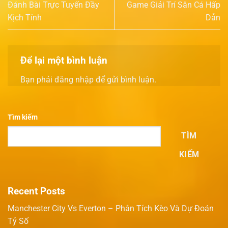
Đánh Bài Trực Tuyến Đầy
Game Giải Trí Săn Cá Hấp
Kịch Tính
Dẫn
Để lại một bình luận
Bạn phải
đăng nhập
để gửi bình luận.
Tìm kiếm
TÌM
KIẾM
Recent Posts
Manchester City Vs Everton – Phân Tích Kèo Và Dự Đoán
Tỷ Số