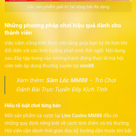
Các sản phẩm giải trí tại sòng bài đa dạng
Những phương pháp chơi hiệu quả dành cho
thành viên
Việc nắm vững kiến thức nền tảng giúp bạn tự tin hơn khi
đối diện với các tình huống phát sinh đột ngột. Nội dung
sau đây tập trung vào những hành động thực tế mà hội
viên nên áp dụng thường xuyên tại
mm88.
Xem thêm:
Sâm Lốc MM88
– Trò Chơi
Đánh Bài Trực Tuyến Đầy Kịch Tính
Hiểu rõ luật chơi từng bàn
Mỗi sản phẩm cá cược tại
Live Casino MM88
đều có
những quy định riêng biệt về cách tính điểm và trả thưởng.
Hội viên cần dành thời gian đọc kỹ hướng dẫn trước khi bắt