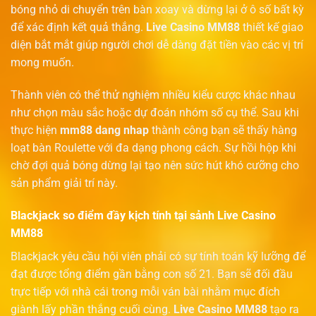
bóng nhỏ di chuyển trên bàn xoay và dừng lại ở ô số bất kỳ
để xác định kết quả thắng.
Live Casino MM88
thiết kế giao
diện bắt mắt giúp người chơi dễ dàng đặt tiền vào các vị trí
mong muốn.
Thành viên có thể thử nghiệm nhiều kiểu cược khác nhau
như chọn màu sắc hoặc dự đoán nhóm số cụ thể. Sau khi
thực hiện
mm88 dang nhap
thành công bạn sẽ thấy hàng
loạt bàn Roulette với đa dạng phong cách. Sự hồi hộp khi
chờ đợi quả bóng dừng lại tạo nên sức hút khó cưỡng cho
sản phẩm giải trí này.
Blackjack so điểm đầy kịch tính tại sảnh Live Casino
MM88
Blackjack yêu cầu hội viên phải có sự tính toán kỹ lưỡng để
đạt được tổng điểm gần bằng con số 21. Bạn sẽ đối đầu
trực tiếp với nhà cái trong mỗi ván bài nhằm mục đích
giành lấy phần thắng cuối cùng.
Live Casino MM88
tạo ra