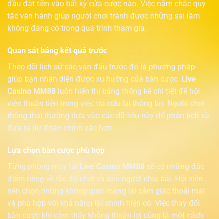
đầu đặt tiền vào bất kỳ cửa cược nào. Việc nắm chắc quy
tắc vận hành giúp người chơi tránh được những sai lầm
không đáng có trong quá trình tham gia.
Quan sát bảng kết quả trước
Theo dõi lịch sử các ván đấu trước đó là phương pháp
giúp bạn nhận diện được xu hướng của bàn cược.
Live
Casino MM88
luôn hiển thị bảng thống kê chi tiết để hội
viên thuận tiện trong việc tra cứu lại thông tin. Người chơi
thông thái thường dựa vào các dữ liệu này để phân tích và
đưa ra dự đoán chính xác hơn.
Lựa chọn bàn cược phù hợp
Từng phòng máy tại
Live Casino MM88
sẽ có những đặc
điểm riêng về tốc độ chơi và dàn người chia bài. Hội viên
nên chọn những không gian mang lại cảm giác thoải mái
và phù hợp với khả năng tài chính hiện có. Việc thay đổi
bàn cược khi cảm thấy không thuận lợi cũng là một cách