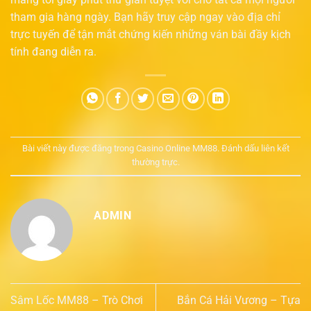
tham gia hàng ngày. Bạn hãy truy cập ngay vào địa chỉ
trực tuyến để tận mắt chứng kiến những ván bài đầy kịch
tính đang diễn ra.
Bài viết này được đăng trong
Casino Online MM88
. Đánh dấu
liên kết
thường trực
.
ADMIN
Sâm Lốc MM88 – Trò Chơi
Bắn Cá Hải Vương – Tựa