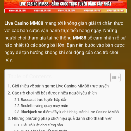
Live Casino MM88
mang tới không gian giải trí chân thực
với các bàn cược vận hành trực tiếp hàng ngày. Những
người chơi tham gia tại hệ thống
MM88
sẽ cảm nhận rõ sự
náo nhiệt từ các sòng bài lớn. Bạn nên bước vào bàn cược
ngay để tận hưởng không khí sôi động của các trò chơi
này.
Table of Contents
Giới thiệu về sảnh game Live Casino MM88 trực tuyến
Các trò chơi nổi bật được nhiều người yêu thích
Baccarat trực tuyến hấp dẫn
Roulette vòng quay may mắn
Blackjack so điểm đầy kịch tính tại sảnh Live Casino MM88
Những phương pháp chơi hiệu quả dành cho thành viên
Hiểu rõ luật chơi từng bàn