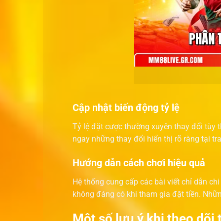
Cập nhật biến động tỷ lệ
Tỷ lệ đặt cược thường xuyên thay đổi tùy th
ngay những thay đổi hiển thị rõ ràng tại t
Hướng dẫn cách chơi hiệu quả
Hệ thống cung cấp các bài viết chỉ dẫn chi
không đáng có khi tham gia đặt tiền. Những 
Một số lưu ý khi theo dõi