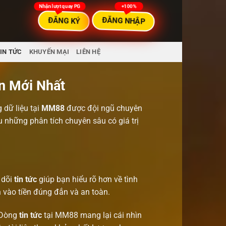
ĐĂNG KÝ
ĐĂNG NHẬP
IN TỨC
KHUYẾN MẠI
LIÊN HỆ
n Mới Nhất
 dữ liệu tại
MM88
được đội ngũ chuyên
u những phân tích chuyên sâu có giá trị
 dõi
tin tức
giúp bạn hiểu rõ hơn về tình
 vào tiền đúng đắn và an toàn.
. Dòng
tin tức
tại MM88 mang lại cái nhìn