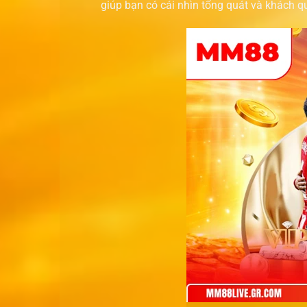
giúp bạn có cái nhìn tổng quát và khách q