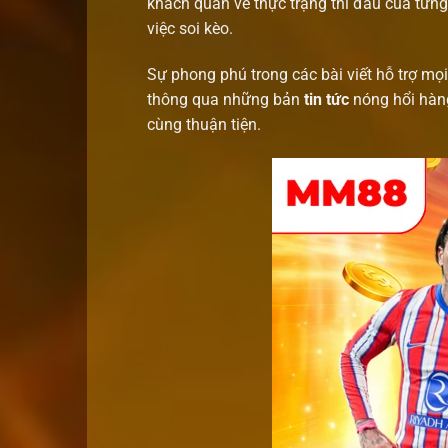
khách quan về thực trạng thi đấu của từng
việc soi kèo.
Sự phong phú trong các bài viết hỗ trợ mọi
thông qua những bản
tin tức
nóng hổi hàng
cùng thuận tiện.