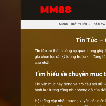
Bỏ
qua
nội
dung
MM88
GIỚI THIỆU
BẮN CÁ
Tin Tức –
Tin tức
trở thành công cụ quan trọng giúp b
gia chọn lọc rất kỹ lưỡng trước khi đăng t
cao nhất.
Tìm hiểu về chuyên mục ti
Chuyên mục này đóng vai trò cầu nối dữ li
hình lực lượng cũng như phong độ của đội
Hệ thống cập nhật thường xuyên các diễn 