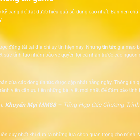
ọc kỹ càng để đạt được hiệu quả sử dụng cao nhất. Bạn nên chú
y.
ược đăng tải tại địa chỉ
uy tín hiện nay. Những
tin tức
giả mạo b
hết sức tỉnh táo nhằm bảo vệ quyền lợi cá nhân trước các nguồn dữ
t bản của các dòng
tin tức
được cập nhật hằng ngày. Thông tin qu
hành viên cần ưu tiên những bài viết mới nhất để đảm bảo tính 
m:
Khuyến Mại MM88
– Tổng Hợp Các Chương Trình
uồn duy nhất khi đưa ra những lựa chọn quan trọng cho mình. 