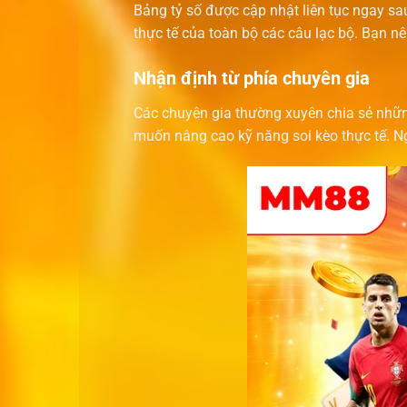
Bảng tỷ số được cập nhật liên tục ngay sau
thực tế của toàn bộ các câu lạc bộ. Bạn n
Nhận định từ phía chuyên gia
Các chuyên gia thường xuyên chia sẻ nhữn
muốn nâng cao kỹ năng soi kèo thực tế. Ng