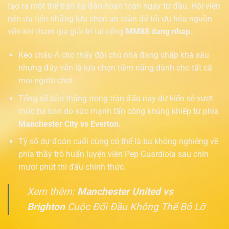
tạo ra một thế trận áp đảo hoàn toàn ngay từ đầu. Hội viên
nên ưu tiên những lựa chọn an toàn để tối ưu hóa nguồn
vốn khi tham gia giải trí tại cổng
MM88 dang nhap
.
Kèo châu Á cho thấy đội chủ nhà đang chấp khá sâu
nhưng đây vẫn là lựa chọn tiềm năng dành cho tất cả
mọi người chơi.
Tổng số bàn thắng trong trận đấu này dự kiến sẽ vượt
mức ba bàn do sức mạnh tấn công khủng khiếp từ phía
Manchester City vs Everton.
Tỷ số dự đoán cuối cùng có thể là ba không nghiêng về
phía thầy trò huấn luyện viên Pep Guardiola sau chín
mươi phút thi đấu chính thức.
Xem thêm:
Manchester United vs
Brighton
Cuộc Đối Đầu Không Thể Bỏ Lỡ