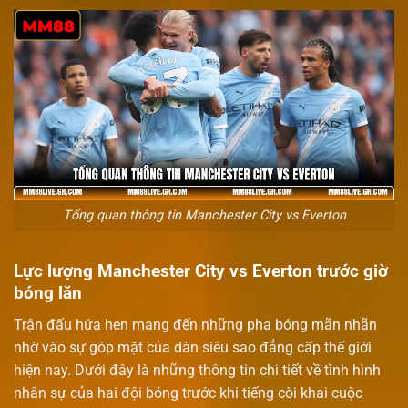
Tổng quan thông tin Manchester City vs Everton
Lực lượng Manchester City vs Everton trước giờ
bóng lăn
Trận đấu hứa hẹn mang đến những pha bóng mãn nhãn
nhờ vào sự góp mặt của dàn siêu sao đẳng cấp thế giới
hiện nay. Dưới đây là những thông tin chi tiết về tình hình
nhân sự của hai đội bóng trước khi tiếng còi khai cuộc