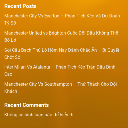
Recent Posts
Manchester City Vs Everton – Phân Tích Kèo Và Dự Đoán
Tỷ Số
Manchester United vs Brighton Cuộc Đối Đầu Không Thể
Bỏ Lỡ
Soi Cầu Bạch Thủ Lô Hôm Nay Đánh Chắc Ăn – Bí Quyết
Chốt Số
Inter Milan Vs Atalanta – Phân Tích Kèo Trận Đấu Đỉnh
Cao
Manchester City Vs Southampton – Thử Thách Cho Đội
Khách
Recent Comments
Không có bình luận nào để hiển thị.