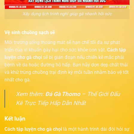
Xây dựng lịch trình nghỉ giúp gà nhanh hồi sức
Vệ sinh chuồng sạch sẽ
Môi trường sống thoáng mát sẽ hạn chế tối đa sự phát
triển của vi khuẩn gây hại cho sức khỏe con vật.
Cách tập
luyện cho gà chọi
sẽ bị gián đoạn nếu chiến kê mắc phải
bệnh về da hoặc đường hô hấp. Bạn hãy dọn dẹp chất thải
và khử trùng chuồng trại định kỳ mỗi tuần nhằm bảo vệ tốt
nhất cho gà.
Xem thêm:
Đá Gà Thomo
– Thế Giới Đấu
Kê Trực Tiếp Hấp Dẫn Nhất
Kết luận
Cách tập luyện cho gà chọi
là một hành trình dài đòi hỏi sự