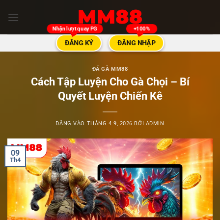
Bỏ
qua
nội
dung
ĐĂNG NHẬP
ĐĂNG KÝ
ĐÁ GÀ MM88
Cách Tập Luyện Cho Gà Chọi – Bí
Quyết Luyện Chiến Kê
ĐĂNG VÀO
THÁNG 4 9, 2026
BỞI
ADMIN
09
Th4