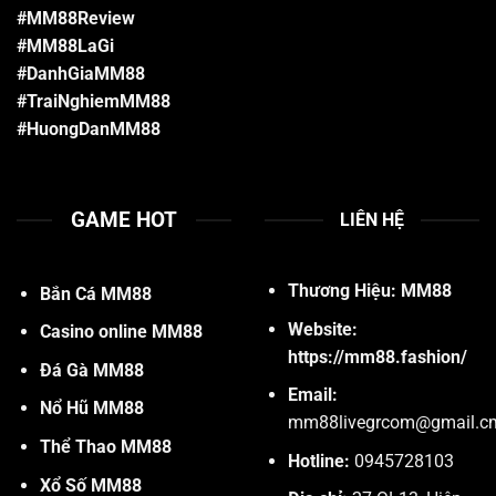
#MM88Review
#MM88LaGi
#DanhGiaMM88
#TraiNghiemMM88
#HuongDanMM88
GAME HOT
LIÊN HỆ
Thương Hiệu:
MM88
Bắn Cá MM88
Website:
Casino online MM88
https://mm88.fashion/
Đá Gà MM88
Email:
Nổ Hũ MM88
mm88livegrcom@gmail.c
Thể Thao MM88
Hotline:
0945728103
Xổ Số MM88