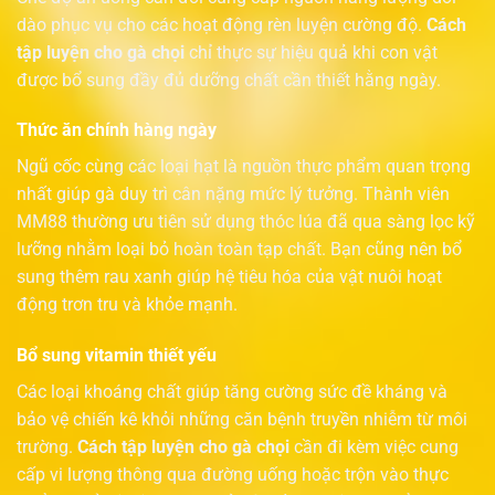
dào phục vụ cho các hoạt động rèn luyện cường độ.
Cách
tập luyện cho gà chọi
chỉ thực sự hiệu quả khi con vật
được bổ sung đầy đủ dưỡng chất cần thiết hằng ngày.
Thức ăn chính hàng ngày
Ngũ cốc cùng các loại hạt là nguồn thực phẩm quan trọng
nhất giúp gà duy trì cân nặng mức lý tưởng. Thành viên
MM88 thường ưu tiên sử dụng thóc lúa đã qua sàng lọc kỹ
lưỡng nhằm loại bỏ hoàn toàn tạp chất. Bạn cũng nên bổ
sung thêm rau xanh giúp hệ tiêu hóa của vật nuôi hoạt
động trơn tru và khỏe mạnh.
Bổ sung vitamin thiết yếu
Các loại khoáng chất giúp tăng cường sức đề kháng và
bảo vệ chiến kê khỏi những căn bệnh truyền nhiễm từ môi
trường.
Cách tập luyện cho gà chọi
cần đi kèm việc cung
cấp vi lượng thông qua đường uống hoặc trộn vào thực