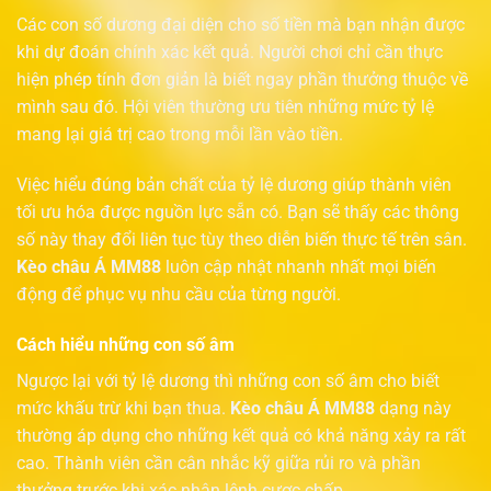
Các con số dương đại diện cho số tiền mà bạn nhận được
khi dự đoán chính xác kết quả. Người chơi chỉ cần thực
hiện phép tính đơn giản là biết ngay phần thưởng thuộc về
mình sau đó. Hội viên thường ưu tiên những mức tỷ lệ
mang lại giá trị cao trong mỗi lần vào tiền.
Việc hiểu đúng bản chất của tỷ lệ dương giúp thành viên
tối ưu hóa được nguồn lực sẵn có. Bạn sẽ thấy các thông
số này thay đổi liên tục tùy theo diễn biến thực tế trên sân.
Kèo châu Á MM88
luôn cập nhật nhanh nhất mọi biến
động để phục vụ nhu cầu của từng người.
Cách hiểu những con số âm
Ngược lại với tỷ lệ dương thì những con số âm cho biết
mức khấu trừ khi bạn thua.
Kèo châu Á MM88
dạng này
thường áp dụng cho những kết quả có khả năng xảy ra rất
cao. Thành viên cần cân nhắc kỹ giữa rủi ro và phần
thưởng trước khi xác nhận lệnh cược chấp.