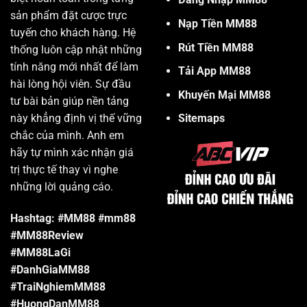
sản phẩm đặt cược trực
Nạp Tiền MM88
tuyến cho khách hàng. Hệ
Rút Tiền MM88
thống luôn cập nhật những
tính năng mới nhất để làm
Tải App MM88
hài lòng hội viên. Sự đầu
Khuyến Mại MM88
tư bài bản giúp nền tảng
này khẳng định vị thế vững
Sitemaps
chắc của mình. Anh em
hãy tự mình xác nhận giá
trị thực tế thay vì nghe
những lời quảng cáo.
Hashtag: #MM88 #mm88
#MM88Review
#MM88LaGi
#DanhGiaMM88
#TraiNghiemMM88
#HuongDanMM88