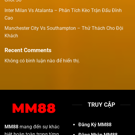
Inter Milan Vs Atalanta – Phân Tích Kèo Trận Đấu Đỉnh
Cao
Manchester City Vs Southampton – Thử Thách Cho Đội
Khách
Recent Comments
Không có bình luận nào để hiển thị.
TRUY CẬP
Đăng Ký MM88
MM88
mang đến sự khác
biệt hoàn toàn trong từng
Đăng Nhập MM88