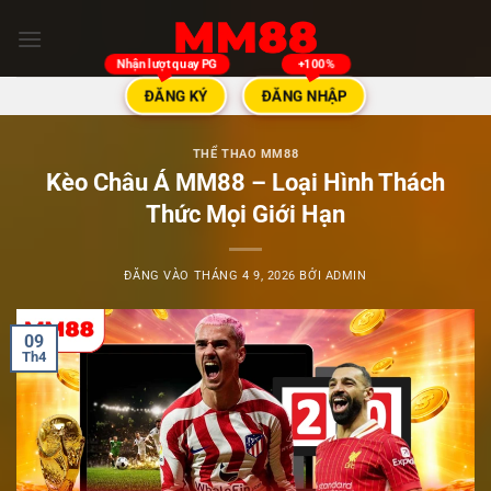
Bỏ
qua
nội
dung
ĐĂNG NHẬP
ĐĂNG KÝ
THỂ THAO MM88
Kèo Châu Á MM88 – Loại Hình Thách
Thức Mọi Giới Hạn
ĐĂNG VÀO
THÁNG 4 9, 2026
BỞI
ADMIN
09
Th4