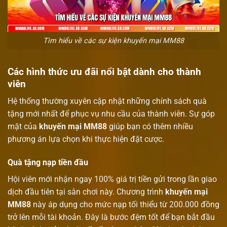
Tìm hiểu về các sự kiện khuyến mại MM88
Các hình thức ưu đãi nổi bật dành cho thành
viên
Hệ thống thường xuyên cập nhật những chính sách quà
tặng mới nhất để phục vụ nhu cầu của thành viên. Sự góp
mặt của
khuyến mại MM88
giúp bạn có thêm nhiều
phương án lựa chọn khi thực hiện đặt cược.
Quà tặng nạp tiền đầu
Hội viên mới nhận ngay 100% giá trị tiền gửi trong lần giao
dịch đầu tiên tại sân chơi này. Chương trình
khuyến mại
MM88
này áp dụng cho mức nạp tối thiểu từ 200.000 đồng
trở lên mỗi tài khoản. Đây là bước đệm tốt để bạn bắt đầu