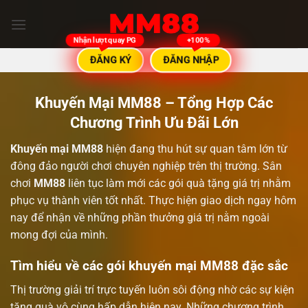
Bỏ
qua
nội
dung
ĐĂNG KÝ
ĐĂNG NHẬP
Khuyến Mại MM88 – Tổng Hợp Các
Chương Trình Ưu Đãi Lớn
Khuyến mại MM88
hiện đang thu hút sự quan tâm lớn từ
đông đảo người chơi chuyên nghiệp trên thị trường. Sân
chơi
MM88
liên tục làm mới các gói quà tặng giá trị nhằm
phục vụ thành viên tốt nhất. Thực hiện giao dịch ngay hôm
nay để nhận về những phần thưởng giá trị nằm ngoài
mong đợi của mình.
Tìm hiểu về các gói khuyến mại MM88 đặc sắc
Thị trường giải trí trực tuyến luôn sôi động nhờ các sự kiện
tặng quà vô cùng hấp dẫn hiện nay. Những chương trình