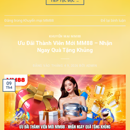
TIẾP TỤC ĐỌC
→
Đăng trong
Khuyến mại MM88
Để lại bình luận
KHUYẾN MẠI MM88
Ưu Đãi Thành Viên Mới MM88 – Nhận
Ngay Quà Tặng Khủng
ĐĂNG VÀO
THÁNG 4 9, 2026
BỞI
ADMIN
09
Th4