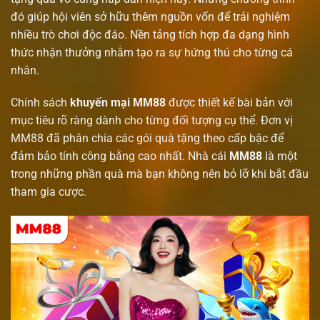
đó giúp hội viên sở hữu thêm nguồn vốn để trải nghiệm
nhiều trò chơi độc đáo. Nền tảng tích hợp đa dạng hình
thức nhận thưởng nhằm tạo ra sự hứng thú cho từng cá
nhân.
Chính sách
khuyến mại MM88
được thiết kế bài bản với
mục tiêu rõ ràng dành cho từng đối tượng cụ thể. Đơn vị
MM88 đã phân chia các gói quà tặng theo cấp bậc để
đảm bảo tính công bằng cao nhất. Nhà cái
MM88
là một
trong những phần quà mà bạn không nên bỏ lỡ khi bắt đầu
tham gia cược.