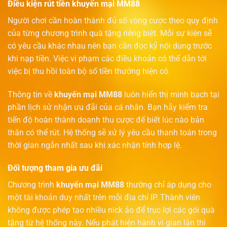
Điều kiện rút tiền khuyến mại MM88
Người chơi cần hoàn thành đủ số vòng cược theo quy định
của từng chương trình quà tặng riêng biệt. Mỗi sự kiện sẽ
có yêu cầu khác nhau nên bạn cần đọc kỹ nội dung trước
khi nạp tiền. Việc vi phạm các điều khoản có thể dẫn tới
việc bị thu hồi toàn bộ số tiền thưởng hiện có.
Thông tin về
khuyến mại MM88
luôn hiển thị minh bạch tại
phần lịch sử nhận ưu đãi của cá nhân. Bạn hãy kiểm tra
tiến độ hoàn thành doanh thu cược để biết lúc nào bản
thân có thể rút. Hệ thống sẽ xử lý yêu cầu thanh toán trong
thời gian ngắn nhất sau khi xác nhận tính hợp lệ.
Đối tượng tham gia ưu đãi
Chương trình
khuyến mại MM88
thường chỉ áp dụng cho
một tài khoản duy nhất trên mỗi địa chỉ IP. Thành viên
không được phép tạo nhiều nick ảo để trục lợi các gói quà
tặng từ hệ thống này. Nếu phát hiện hành vi gian lận thì