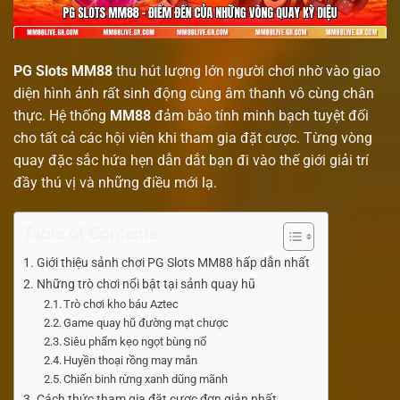
PG Slots MM88
thu hút lượng lớn người chơi nhờ vào giao
diện hình ảnh rất sinh động cùng âm thanh vô cùng chân
thực. Hệ thống
MM88
đảm bảo tính minh bạch tuyệt đối
cho tất cả các hội viên khi tham gia đặt cược. Từng vòng
quay đặc sắc hứa hẹn dẫn dắt bạn đi vào thế giới giải trí
đầy thú vị và những điều mới lạ.
Table of Contents
Giới thiệu sảnh chơi PG Slots MM88 hấp dẫn nhất
Những trò chơi nổi bật tại sảnh quay hũ
Trò chơi kho báu Aztec
Game quay hũ đường mạt chược
Siêu phẩm kẹo ngọt bùng nổ
Huyền thoại rồng may mắn
Chiến binh rừng xanh dũng mãnh
Cách thức tham gia đặt cược đơn giản nhất