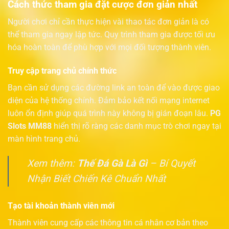
Cách thức tham gia đặt cược đơn giản nhất
Người chơi chỉ cần thực hiện vài thao tác đơn giản là có
thể tham gia ngay lập tức. Quy trình tham gia được tối ưu
hóa hoàn toàn để phù hợp với mọi đối tượng thành viên.
Truy cập trang chủ chính thức
Bạn cần sử dụng các đường link an toàn để vào được giao
diện của hệ thống chính. Đảm bảo kết nối mạng internet
luôn ổn định giúp quá trình này không bị gián đoạn lâu.
PG
Slots MM88
hiển thị rõ ràng các danh mục trò chơi ngay tại
màn hình trang chủ.
Xem thêm:
Thế Đá Gà Là Gì
– Bí Quyết
Nhận Biết Chiến Kê Chuẩn Nhất
Tạo tài khoản thành viên mới
Thành viên cung cấp các thông tin cá nhân cơ bản theo