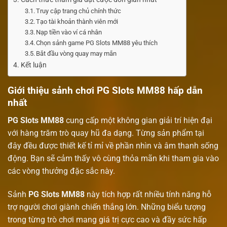
Truy cập trang chủ chính thức
Tạo tài khoản thành viên mới
Nạp tiền vào ví cá nhân
Chọn sảnh game PG Slots MM88 yêu thích
Bắt đầu vòng quay may mắn
Kết luận
Giới thiệu sảnh chơi PG Slots MM88 hấp dẫn
nhất
PG Slots MM88
cung cấp một không gian giải trí hiện đại
với hàng trăm trò quay hũ đa dạng. Từng sản phẩm tại
đây đều được thiết kế tỉ mỉ về phần nhìn và âm thanh sống
động. Bạn sẽ cảm thấy vô cùng thỏa mãn khi tham gia vào
các vòng thưởng đặc sắc này.
Sảnh
PG Slots MM88
này tích hợp rất nhiều tính năng hỗ
trợ người chơi giành chiến thắng lớn. Những biểu tượng
trong từng trò chơi mang giá trị cực cao và đầy sức hấp