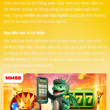
mẫu yêu cầu từ hệ thống web. Quá trình xác nhận diễn ra
rất nhanh chóng chỉ trong vòng vài phút ngắn ngủi thôi
nhé. Trang
mm88 cá cược trực tuyến
cung cấp môi trường
giải trí an toàn cho tất cả mọi người.
Nạp tiền vào ví cá nhân
Hội viên lựa chọn phương thức thanh toán phù hợp nhất
để thực hiện việc chuyển tiền này. Các giao dịch được xử lý
tự động và bảo đảm độ chính xác cực kỳ cao hiện. Địa chỉ
mm88 press
hỗ trợ người chơi thực hiện các bước nạp vốn
một cách nhanh chóng nhất.