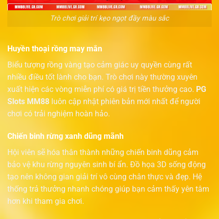
Trò chơi giải trí kẹo ngọt đầy màu sắc
Huyền thoại rồng may mắn
Biểu tượng rồng vàng tạo cảm giác uy quyền cùng rất
nhiều điều tốt lành cho bạn. Trò chơi này thường xuyên
xuất hiện các vòng miễn phí có giá trị tiền thưởng cao.
PG
Slots MM88
luôn cập nhật phiên bản mới nhất để người
chơi có trải nghiệm hoàn hảo.
Chiến binh rừng xanh dũng mãnh
Hội viên sẽ hóa thân thành những chiến binh dũng cảm
bảo vệ khu rừng nguyên sinh bí ẩn. Đồ họa 3D sống động
tạo nên không gian giải trí vô cùng chân thực và đẹp. Hệ
thống trả thưởng nhanh chóng giúp bạn cảm thấy yên tâm
hơn khi tham gia chơi.