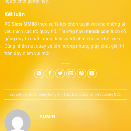
người chơi game này.
Kết luận
PG Slots MM88
thực sự là lựa chọn tuyệt vời cho những ai
yêu thích các trò quay hũ. Thương hiệu
mm88 com
luôn cố
gắng duy trì chất lượng dịch vụ tốt nhất cho các hội viên.
Cùng nhấn nút quay và tận hưởng những giây phút giải trí
tràn đầy niềm vui mới.
Bài viết này được đăng trong
Tin Tức
. Đánh dấu
liên kết thường trực
.
ADMIN