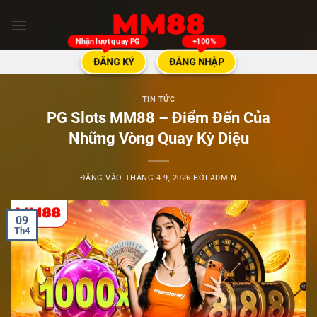
Bỏ
qua
nội
dung
ĐĂNG NHẬP
ĐĂNG KÝ
TIN TỨC
PG Slots MM88 – Điểm Đến Của
Những Vòng Quay Kỳ Diệu
ĐĂNG VÀO
THÁNG 4 9, 2026
BỞI
ADMIN
09
Th4